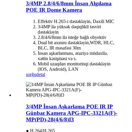
3/4MP 2.8/4/6/8mm İnsan Algılama
POE IR Dome Kamera
Effektiv H.265-i dəstəkləyin, Daxili MIC
3/4MP ilə yüksək dəqiqlikli təsviri
dəstəkləyin
2.8/4/6/8mm ilə isteğe bağlı obyektiv
Dual bit axınını dəstəkləyin,
W
DR, HLC,
BLC, IR məsafəsi 30m
İnsan aşkarlanması, əraziyə müdaxilə,
xəttin kəsişməsi və s.
Mobil uzaqdan monitorinqi dəstəkləyin
(IOS, Android), LAN
sorğu
detal
3/4MP İnsan Aşkarlama POE IR IP
Günbəz Kamera APG-IPC-3321A(F)-
MP(PD)-28(4/6/8)I3
● H.264/H.265