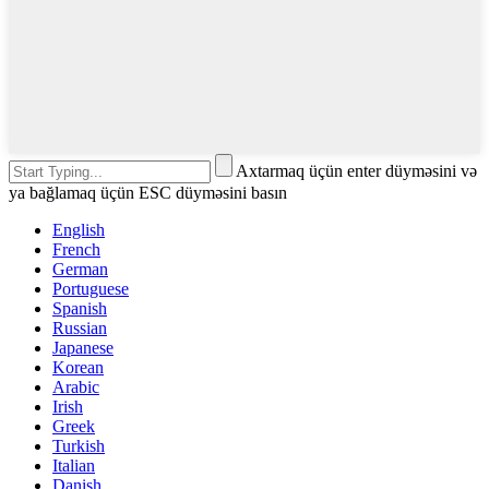
Axtarmaq üçün enter düyməsini və
ya bağlamaq üçün ESC düyməsini basın
English
French
German
Portuguese
Spanish
Russian
Japanese
Korean
Arabic
Irish
Greek
Turkish
Italian
Danish