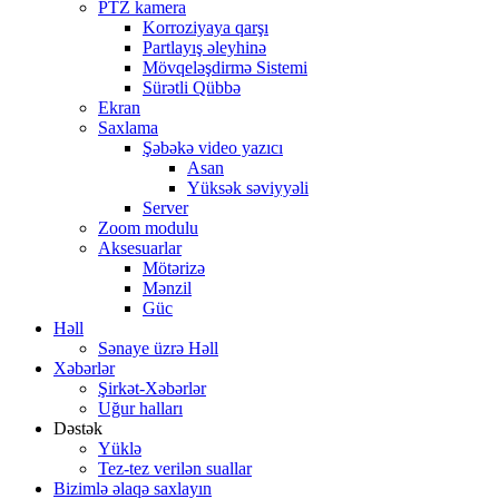
PTZ kamera
Korroziyaya qarşı
Partlayış əleyhinə
Mövqeləşdirmə Sistemi
Sürətli Qübbə
Ekran
Saxlama
Şəbəkə video yazıcı
Asan
Yüksək səviyyəli
Server
Zoom modulu
Aksesuarlar
Mötərizə
Mənzil
Güc
Həll
Sənaye üzrə Həll
Xəbərlər
Şirkət-Xəbərlər
Uğur halları
Dəstək
Yüklə
Tez-tez verilən suallar
Bizimlə əlaqə saxlayın