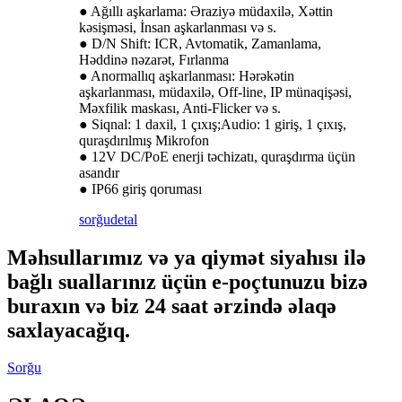
● Ağıllı aşkarlama: Əraziyə müdaxilə, Xəttin
kəsişməsi, İnsan aşkarlanması və s.
● D/N Shift: ICR, Avtomatik, Zamanlama,
Həddinə nəzarət, Fırlanma
● Anormallıq aşkarlanması: Hərəkətin
aşkarlanması, müdaxilə, Off-line, IP münaqişəsi,
Məxfilik maskası, Anti-Flicker və s.
● Siqnal: 1 daxil, 1 çıxış;Audio: 1 giriş, 1 çıxış,
quraşdırılmış Mikrofon
● 12V DC/PoE enerji təchizatı, quraşdırma üçün
asandır
● IP66 giriş qoruması
sorğu
detal
Məhsullarımız və ya qiymət siyahısı ilə
bağlı suallarınız üçün e-poçtunuzu bizə
buraxın və biz 24 saat ərzində əlaqə
saxlayacağıq.
Sorğu