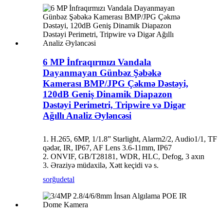
6 MP İnfraqırmızı Vandala
Dayanmayan Günbəz Şəbəkə
Kamerası BMP/JPG Çəkmə Dəstəyi,
120dB Geniş Dinamik Diapazon
Dəstəyi Perimetri, Tripwire və Digər
Ağıllı Analiz Əyləncəsi
1. H.265, 6MP, 1/1.8” Starlight, Alarm2/2, Audio1/1, TF
qədər, IR, IP67, AF Lens 3.6-11mm, IP67
2. ONVIF, GB/T28181, WDR, HLC, Defog, 3 axın
3. Əraziyə müdaxilə, Xətt keçidi və s.
sorğu
detal