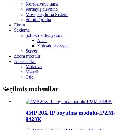
Korroziyaya qarşı
Partlayış əleyhinə
Mövqeləşdirmə Sistemi
Sürətli Qübbə
Ekran
Saxlama
Şəbəkə video yazıcı
Asan
Yüksək səviyyəli
Server
Zoom modulu
Aksesuarlar
Mötərizə
Mənzil
Güc
Seçilmiş məhsullar
4MP 20X IP böyütmə modulu-IPZM-
8420K