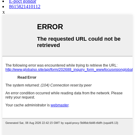
E-poçt göndər
8615821410112
x