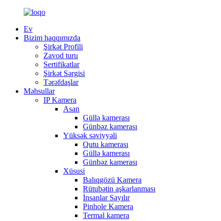
Ev
Bizim haqqımızda
Şirkət Profili
Zavod turu
Sertifikatlar
Şirkət Sərgisi
Tərəfdaşlar
Məhsullar
IP Kamera
Asan
Güllə kamerası
Günbəz kamerası
Yüksək səviyyəli
Qutu kamerası
Güllə kamerası
Günbəz kamerası
Xüsusi
Balıqgözü Kamera
Rütubətin aşkarlanması
İnsanlar Sayılır
Pinhole Kamera
Termal kamera