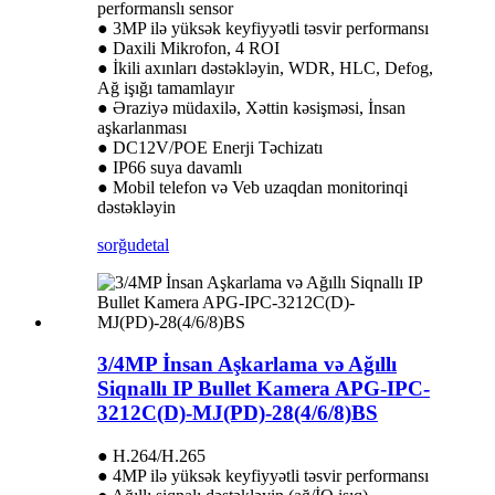
performanslı sensor
● 3MP ilə yüksək keyfiyyətli təsvir performansı
● Daxili Mikrofon, 4 ROI
● İkili axınları dəstəkləyin, WDR, HLC, Defog,
Ağ işığı tamamlayır
● Əraziyə müdaxilə, Xəttin kəsişməsi, İnsan
aşkarlanması
● DC12V/POE Enerji Təchizatı
● IP66 suya davamlı
● Mobil telefon və Veb uzaqdan monitorinqi
dəstəkləyin
sorğu
detal
3/4MP İnsan Aşkarlama və Ağıllı
Siqnallı IP Bullet Kamera APG-IPC-
3212C(D)-MJ(PD)-28(4/6/8)BS
● H.264/H.265
● 4MP ilə yüksək keyfiyyətli təsvir performansı