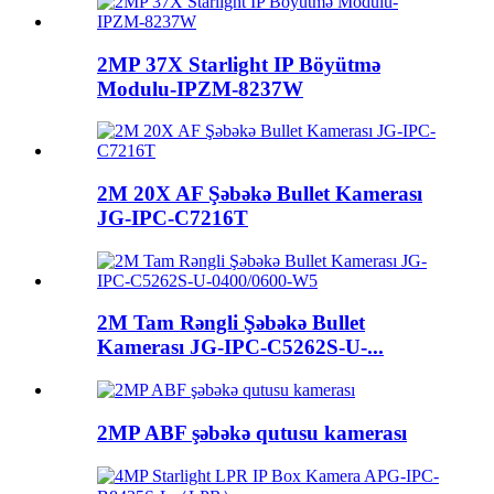
2MP 37X Starlight IP Böyütmə
Modulu-IPZM-8237W
2M 20X AF Şəbəkə Bullet Kamerası
JG-IPC-C7216T
2M Tam Rəngli Şəbəkə Bullet
Kamerası JG-IPC-C5262S-U-...
2MP ABF şəbəkə qutusu kamerası