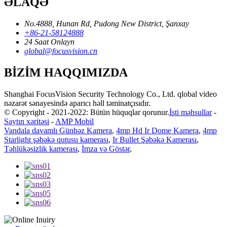
ƏLAQƏ
No.4888, Hunan Rd, Pudong New District, Şanxay
+86-21-58124888
24 Saat Onlayn
global@focusvision.cn
BİZİM HAQQIMIZDA
Shanghai FocusVision Security Technology Co., Ltd. qlobal video
nəzarət sənayesində aparıcı həll təminatçısıdır.
© Copyright - 2021-2022: Bütün hüquqlar qorunur.
İsti məhsullar
-
Saytın xəritəsi
-
AMP Mobil
Vandala davamlı Günbəz Kamera
,
4mp Hd Ir Dome Kamera
,
4mp
Starlight şəbəkə qutusu kamerası
,
Ir Bullet Şəbəkə Kamerası
,
Təhlükəsizlik kamerası
,
İmza və Göstər
,