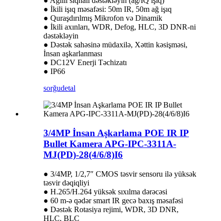
● Ağıllı siqnalı dəstəkləyin (ağ/İQ işıq)
● İkili işıq məsafəsi: 50m IR, 50m ağ işıq
● Quraşdırılmış Mikrofon və Dinamik
● İkili axınları, WDR, Defog, HLC, 3D DNR-ni
dəstəkləyin
● Dəstək sahəsinə müdaxilə, Xəttin kəsişməsi,
İnsan aşkarlanması
● DC12V Enerji Təchizatı
● IP66
sorğu
detal
3/4MP İnsan Aşkarlama POE IR IP
Bullet Kamera APG-IPC-3311A-
MJ(PD)-28(4/6/8)I6
● 3/4MP, 1/2,7″ CMOS təsvir sensoru ilə yüksək
təsvir dəqiqliyi
● H.265/H.264 yüksək sıxılma dərəcəsi
● 60 m-ə qədər smart IR gecə baxış məsafəsi
● Dəstək Rotasiya rejimi, WDR, 3D DNR,
HLC, BLC