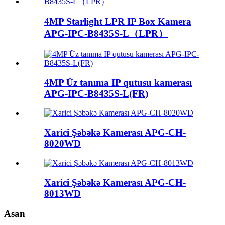
4MP Starlight LPR IP Box Kamera
APG-IPC-B8435S-L（LPR）
4MP Üz tanıma IP qutusu kamerası
APG-IPC-B8435S-L(FR)
Xarici Şəbəkə Kamerası APG-CH-
8020WD
Xarici Şəbəkə Kamerası APG-CH-
8013WD
Asan