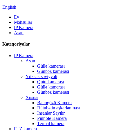
English
Ev
Məhsullar
IP Kamera
Asan
Kateqoriyalar
IP Kamera
Asan
Güllə kamerası
Günbəz kamerası
Yüksək səviyyəli
Qutu kamerası
Güllə kamerası
Günbəz kamerası
Xüsusi
Balıqgözü Kamera
Rütubətin aşkarlanması
İnsanlar Sayılır
Pinhole Kamera
Termal kamera
PTZ kamera