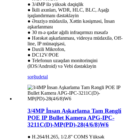
● 3/4MP ilə yüksək dəqiqlik
● İkili axınları, WDR, HLC, BLC, Aşağı
işıqlandırmanı dəstəkləyin
● Əraziyə müdaxilə, Xəttin kəsişməsi, İnsan
aşkarlanması
● 30 m-ə qədər ağıllı infraqırmızı məsafə
● Hərəkət aşkarlanması, videoya müdaxilə, Off-
line, IP münaqişəsi,
● Daxili Mikrofon,
● DC12V/POE
● Telefonun uzaqdan monitorinqini
(IOS/Android) və Vebi dəstəkləyin
sorğu
detal
3/4MP İnsan Aşkarlama Tam Rəngli
POE IP Bullet Kamera APG-IPC-
3211C(D)-MP(PD)-28(4/6/8)W6
● H.264/H.265, 1/2.8'' COMS Yüksək