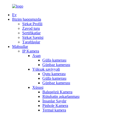
Ev
Bizim haqqımızda
Şirkət Profili
Zavod turu
Sertifikatlar
Şirkət Sərgisi
Tərəfdaşlar
Məhsullar
IP Kamera
Asan
Güllə kamerası
Günbəz kamerası
Yüksək səviyyəli
Qutu kamerası
Güllə kamerası
Günbəz kamerası
Xüsusi
Balıqgözü Kamera
Rütubətin aşkarlanması
İnsanlar Sayılır
Pinhole Kamera
Termal kamera