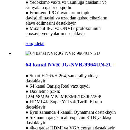
● Yedəkləmə vaxta və uzunluğa əsaslanır və
saniyələrə qədər dəqiqdir
● Front-end IPC ünvanlarının toplu
dəyişdirilməsini və uzaqdan qabaq cihazların
əlavə edilməsini dəstəkləyir
● Müxtəlif IPC və ONVIF protokolunun
çoxsaylı versiyalarını dəstəkləyir
sorğu
detal
64 kanal NVR JG-NVR-9964UN-2U
● Smart H.265/H.264, səmərəli yaddaşı
dəstəkləyir
● 64 kanal Qarışıq Real vaxt qeydi
● Daxiletmə Şəkli:
12MP/8MP/6MP/5MP/3MP/1080P/720P
● HDMI 4K Super Yüksək Tərifli Ekranı
dəstəkləyir
● Eyni zamanda 4 kanallı Oynatmanı dəstəkləyin
● Sızmanın qarşısını almaq üçün 8 TB yaddaşı
dəstəkləyir
● 4k-a qədər HDMI və VGA çıxışını dəstəkləyir