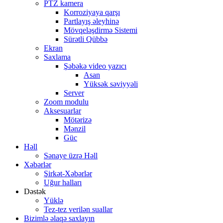
PTZ kamera
Korroziyaya qarşı
Partlayış əleyhinə
Mövqeləşdirmə Sistemi
Sürətli Qübbə
Ekran
Saxlama
Şəbəkə video yazıcı
Asan
Yüksək səviyyəli
Server
Zoom modulu
Aksesuarlar
Mötərizə
Mənzil
Güc
Həll
Sənaye üzrə Həll
Xəbərlər
Şirkət-Xəbərlər
Uğur halları
Dəstək
Yüklə
Tez-tez verilən suallar
Bizimlə əlaqə saxlayın