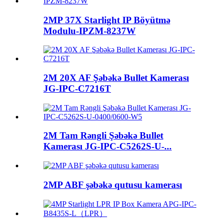
2MP 37X Starlight IP Böyütmə
Modulu-IPZM-8237W
2M 20X AF Şəbəkə Bullet Kamerası
JG-IPC-C7216T
2M Tam Rəngli Şəbəkə Bullet
Kamerası JG-IPC-C5262S-U-...
2MP ABF şəbəkə qutusu kamerası