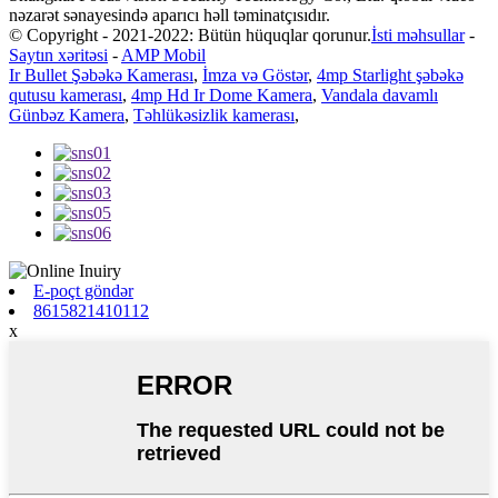
nəzarət sənayesində aparıcı həll təminatçısıdır.
© Copyright - 2021-2022: Bütün hüquqlar qorunur.
İsti məhsullar
-
Saytın xəritəsi
-
AMP Mobil
Ir Bullet Şəbəkə Kamerası
,
İmza və Göstər
,
4mp Starlight şəbəkə
qutusu kamerası
,
4mp Hd Ir Dome Kamera
,
Vandala davamlı
Günbəz Kamera
,
Təhlükəsizlik kamerası
,
E-poçt göndər
8615821410112
x