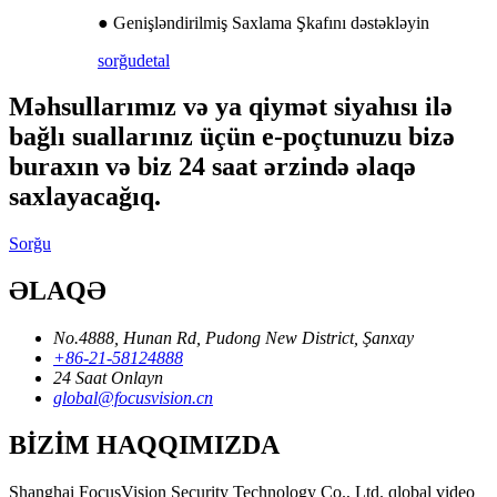
● Genişləndirilmiş Saxlama Şkafını dəstəkləyin
sorğu
detal
Məhsullarımız və ya qiymət siyahısı ilə
bağlı suallarınız üçün e-poçtunuzu bizə
buraxın və biz 24 saat ərzində əlaqə
saxlayacağıq.
Sorğu
ƏLAQƏ
No.4888, Hunan Rd, Pudong New District, Şanxay
+86-21-58124888
24 Saat Onlayn
global@focusvision.cn
BİZİM HAQQIMIZDA
Shanghai FocusVision Security Technology Co., Ltd. qlobal video