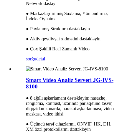
Network dəstəyi
● Mərkəzləşdirilmiş Saxlama, Yönləndirmə,
İndeks Oynatma
● Paylanmış Strukturu dəstəkləyin
● Aktiv qeydiyyat xidmətini dəstəkləyin
● Çox Şəkilli Real Zamanlı Video
sorğu
detal
Smart Video Analiz Serveri JG-IVS-
8100
● 8 ağıllı aşkarlamanı dəstəkləyin: nasazlıq,
rəngləmə, kontrast, üzərində parlaq/tünd təsvir,
diqqətdən kənarda, hərəkət aşkarlanması, video
maskası, video itkisi
● Üçüncü tərəf cihazlarını, ONVIF, HK, DH,
XM özəl protokollarını dəstəkləyin