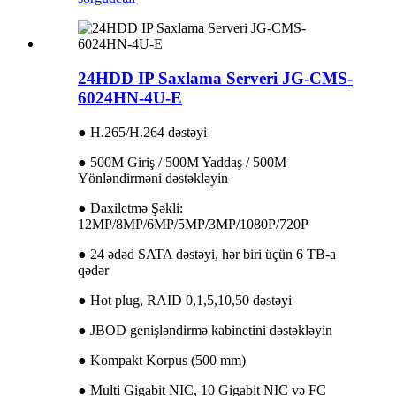
24HDD IP Saxlama Serveri JG-CMS-
6024HN-4U-E
● H.265/H.264 dəstəyi
● 500M Giriş / 500M Yaddaş / 500M
Yönləndirməni dəstəkləyin
● Daxiletmə Şəkli:
12MP/8MP/6MP/5MP/3MP/1080P/720P
● 24 ədəd SATA dəstəyi, hər biri üçün 6 TB-a
qədər
● Hot plug, RAID 0,1,5,10,50 dəstəyi
● JBOD genişləndirmə kabinetini dəstəkləyin
● Kompakt Korpus (500 mm)
● Multi Gigabit NIC, 10 Gigabit NIC və FC