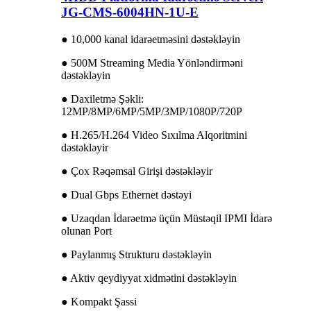
JG-CMS-6004HN-1U-E
● 10,000 kanal idarəetməsini dəstəkləyin
● 500M Streaming Media Yönləndirməni
dəstəkləyin
● Daxiletmə Şəkli:
12MP/8MP/6MP/5MP/3MP/1080P/720P
● H.265/H.264 Video Sıxılma Alqoritmini
dəstəkləyir
● Çox Rəqəmsal Girişi dəstəkləyir
● Dual Gbps Ethernet dəstəyi
● Uzaqdan İdarəetmə üçün Müstəqil IPMI İdarə
olunan Port
● Paylanmış Strukturu dəstəkləyin
● Aktiv qeydiyyat xidmətini dəstəkləyin
● Kompakt Şassi