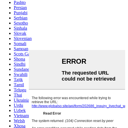
Pashto
Persian
Punjabi
Serbian
Sesotho
Sinhala
Slovak
Slovenian
Somali
Samoan
Scots Gaelic
Shona
Sindhi
Sundanese
Swahili
Tajik
Tamil
Telugu
Thai
Ukrainian
Urdu
Uzbek
Vietnamese
Welsh
Xhosa