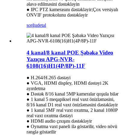
əlavə edilməsini dəstəkləyin
● IPC PTZ kamerasını dəstəkləyir;Çox versiyalı
ONVIF protokolunu dəstəkləyir
sorğu
detal
4 kanal/8 kanal POE Şəbəkə Video
Yazıçısı APG-NVR-
6108(16)H1(4P/8P)-11F
● H.264/H.265 dəstəyi
● VGA, HDMI displey, HDMI dəstəyi 2K
ayırdetmə
● Dəstək 8/16 kanal 5MP kameralar qoşula bilər
● 1 kanal 5 meqapiksel real vaxt önizləməsini,
8/16 kanal D1 real vaxt önizləməsini dəstəkləyir
● 1 kanal 5MF real vaxt oxutma, 2 kanal 1080P
real vaxt oxutma dəstəyi
● HDMI audio çıxışını dəstəkləyir
● Oynatma vaxt paneli ilə göstərilir, video növü
rənglə göstərilir