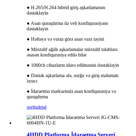
● H.265/H.264 hibrid giriş aşkarlamasını
dəstəkləyin
● Asan quraşdırma ilə veb konfiqurasiyanı
dəstəkləyin
● Həftəyə və vaxta görə asan vaxt təyini
● Müxtəlif ağıllı aşkarlamalar müxtəlif tələblərə
əsasən konfiqurasiya edilə bilər
● 1000ch cihazların idarə edilməsini dəstəkləyin
● Dəstək aşkarlama ələ, sorğu və giriş məlumatı
ixracı
● İdarəetmə mərkəzində asan konfiqurasiya və
quraşdırma
sorğu
detal
4HDD Platforma İdarəetmə Serveri