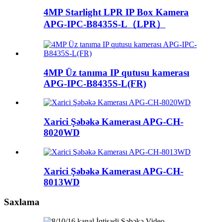
4MP Starlight LPR IP Box Kamera
APG-IPC-B8435S-L（LPR）
4MP Üz tanıma IP qutusu kamerası
APG-IPC-B8435S-L(FR)
Xarici Şəbəkə Kamerası APG-CH-
8020WD
Xarici Şəbəkə Kamerası APG-CH-
8013WD
Saxlama