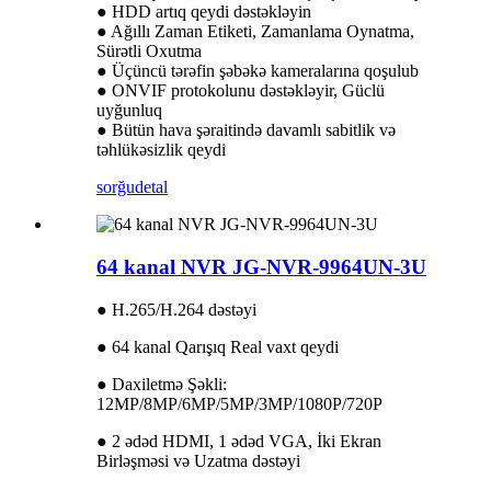
● HDD artıq qeydi dəstəkləyin
● Ağıllı Zaman Etiketi, Zamanlama Oynatma,
Sürətli Oxutma
● Üçüncü tərəfin şəbəkə kameralarına qoşulub
● ONVIF protokolunu dəstəkləyir, Güclü
uyğunluq
● Bütün hava şəraitində davamlı sabitlik və
təhlükəsizlik qeydi
sorğu
detal
64 kanal NVR JG-NVR-9964UN-3U
● H.265/H.264 dəstəyi
● 64 kanal Qarışıq Real vaxt qeydi
● Daxiletmə Şəkli:
12MP/8MP/6MP/5MP/3MP/1080P/720P
● 2 ədəd HDMI, 1 ədəd VGA, İki Ekran
Birləşməsi və Uzatma dəstəyi