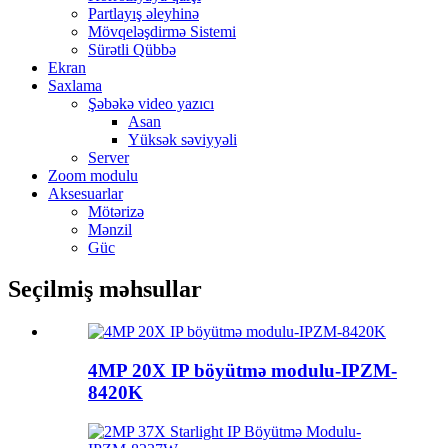
Partlayış əleyhinə
Mövqeləşdirmə Sistemi
Sürətli Qübbə
Ekran
Saxlama
Şəbəkə video yazıcı
Asan
Yüksək səviyyəli
Server
Zoom modulu
Aksesuarlar
Mötərizə
Mənzil
Güc
Seçilmiş məhsullar
4MP 20X IP böyütmə modulu-IPZM-
8420K