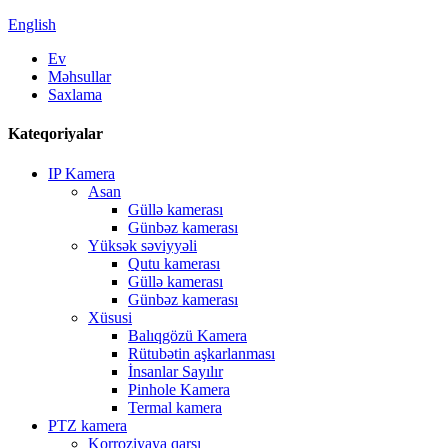
English
Ev
Məhsullar
Saxlama
Kateqoriyalar
IP Kamera
Asan
Güllə kamerası
Günbəz kamerası
Yüksək səviyyəli
Qutu kamerası
Güllə kamerası
Günbəz kamerası
Xüsusi
Balıqgözü Kamera
Rütubətin aşkarlanması
İnsanlar Sayılır
Pinhole Kamera
Termal kamera
PTZ kamera
Korroziyaya qarşı