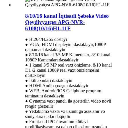
8/10/16 kanal İqtisadi Şəbəkə Video
Qeydiyyatçısı APG-NVR-
6108(10/16)H1-11F
● H.264/H.265 dəstəyi
● VGA, HDMI displeyini dəstəkləyir;1080P
qətnaməni dəstəkləyin
● 8/10/16 kanal 3/5 MP Kameraları, 8/10 kanal
1080P Kameraları dəstəkləyir
● 1 kanal 3/5 MP real vaxt önizləmə, 8/10 kanal
D1 /2 kanal 1080P real vaxt önizləməsini
dəstəkləyin
● İkili axınları dəstəkləyin
● HDMI Audio çıxışını dəstəkləyir
● WEB, Android/IOS Cellphone proqram
təminatını dəstəkləyin
● Oynatma vaxt paneli ilə göstərilir, video növü
rənglə göstərilir
● Yedəkləmə vaxta və uzunluğa əsaslanır və
saniyələrə qədər dəqiqdir
● Front-end IPC ünvanının kütləvi
modifikasiyasını və qabaq cihazların uzaqdan