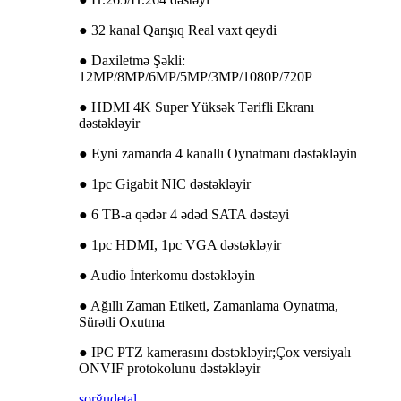
● 32 kanal Qarışıq Real vaxt qeydi
● Daxiletmə Şəkli:
12MP/8MP/6MP/5MP/3MP/1080P/720P
● HDMI 4K Super Yüksək Tərifli Ekranı
dəstəkləyir
● Eyni zamanda 4 kanallı Oynatmanı dəstəkləyin
● 1pc Gigabit NIC dəstəkləyir
● 6 TB-a qədər 4 ədəd SATA dəstəyi
● 1pc HDMI, 1pc VGA dəstəkləyir
● Audio İnterkomu dəstəkləyin
● Ağıllı Zaman Etiketi, Zamanlama Oynatma,
Sürətli Oxutma
● IPC PTZ kamerasını dəstəkləyir;Çox versiyalı
ONVIF protokolunu dəstəkləyir
sorğu
detal