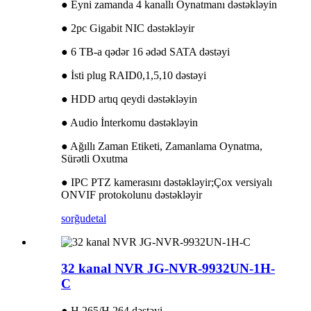
● Eyni zamanda 4 kanallı Oynatmanı dəstəkləyin
● 2pc Gigabit NIC dəstəkləyir
● 6 TB-a qədər 16 ədəd SATA dəstəyi
● İsti plug RAID0,1,5,10 dəstəyi
● HDD artıq qeydi dəstəkləyin
● Audio İnterkomu dəstəkləyin
● Ağıllı Zaman Etiketi, Zamanlama Oynatma,
Sürətli Oxutma
● IPC PTZ kamerasını dəstəkləyir;Çox versiyalı
ONVIF protokolunu dəstəkləyir
sorğu
detal
32 kanal NVR JG-NVR-9932UN-1H-
C
● H.265/H.264 dəstəyi