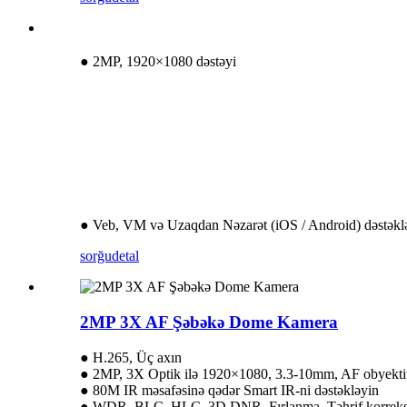
● 2MP, 1920×1080 dəstəyi
● Veb, VM və Uzaqdan Nəzarət (iOS / Android) dəstəkl
sorğu
detal
2MP 3X AF Şəbəkə Dome Kamera
● H.265, Üç axın
● 2MP, 3X Optik ilə 1920×1080, 3.3-10mm, AF obyekti
● 80M IR məsafəsinə qədər Smart IR-ni dəstəkləyin
● WDR, BLC, HLC, 3D DNR, Fırlanma, Təhrif korreksiya