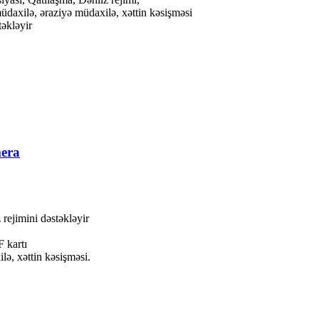
üdaxilə, əraziyə müdaxilə, xəttin kəsişməsi
əkləyir
era
ejimini dəstəkləyir
 kartı
ə, xəttin kəsişməsi.