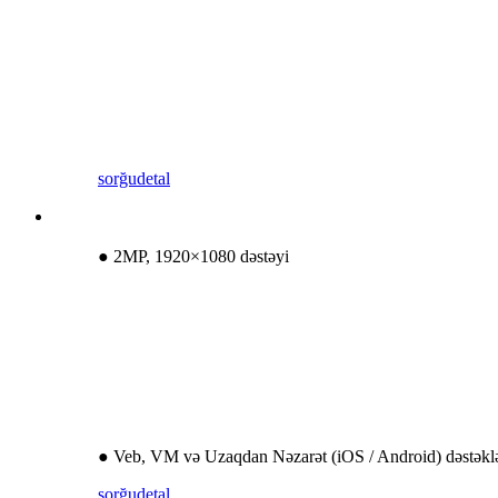
sorğu
detal
● 2MP, 1920×1080 dəstəyi
● Veb, VM və Uzaqdan Nəzarət (iOS / Android) dəstəkl
sorğu
detal