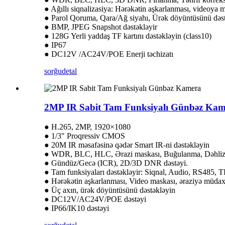
● Ağıllı siqnalizasiya: Hərəkətin aşkarlanması, videoya m
● Parol Qoruma, Qara/Ağ siyahı, Ürək döyüntüsünü dəst
● BMP, JPEG Snapshot dəstəkləyir
● 128G Yerli yaddaş TF kartını dəstəkləyin (class10)
● IP67
● DC12V /AC24V/POE Enerji təchizatı
sorğu
detal
2MP IR Sabit Tam Funksiyalı Günbəz Kam
● H.265, 2MP, 1920×1080
● 1/3″ Proqressiv CMOS
● 20M IR məsafəsinə qədər Smart IR-ni dəstəkləyin
● WDR, BLC, HLC, Ərazi maskası, Buğulanma, Dəhliz r
● Gündüz/Gecə (ICR), 2D/3D DNR dəstəyi.
● Tam funksiyaları dəstəkləyir: Siqnal, Audio, RS485, TF
● Hərəkətin aşkarlanması, Video maskası, əraziyə müdaxil
● Üç axın, ürək döyüntüsünü dəstəkləyin
● DC12V/AC24V/POE dəstəyi
● IP66/IK10 dəstəyi