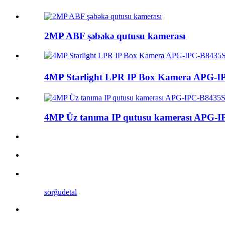
2MP ABF şəbəkə qutusu kamerası
4MP Starlight LPR IP Box Kamera APG
4MP Üz tanıma IP qutusu kamerası APG-
sorğu
detal