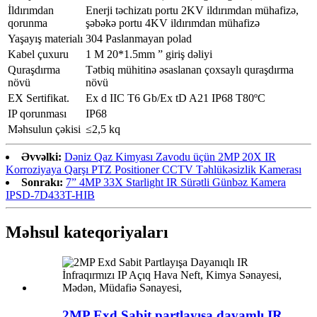
İldırımdan
Enerji təchizatı portu 2KV ildırımdan mühafizə,
qorunma
şəbəkə portu 4KV ildırımdan mühafizə
Yaşayış materialı
304 Paslanmayan polad
Kabel çuxuru
1 M 20*1.5mm ” giriş dəliyi
Quraşdırma
Tətbiq mühitinə əsaslanan çoxsaylı quraşdırma
növü
növü
EX Sertifikat.
Ex d IIC T6 Gb/Ex tD A21 IP68 T80ºC
IP qorunması
IP68
Məhsulun çəkisi
≤2,5 kq
Əvvəlki:
Dəniz Qaz Kimyası Zavodu üçün 2MP 20X IR
Korroziyaya Qarşı PTZ Positioner CCTV Təhlükəsizlik Kamerası
Sonrakı:
7” 4MP 33X Starlight IR Sürətli Günbəz Kamera
IPSD-7D433T-HIB
Məhsul kateqoriyaları
2MP Exd Sabit partlayışa davamlı IR