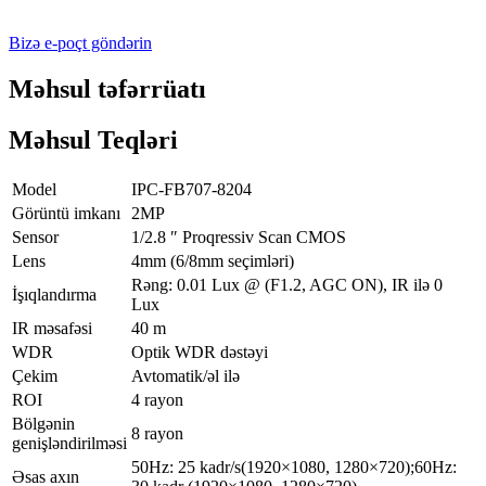
Bizə e-poçt göndərin
Məhsul təfərrüatı
Məhsul Teqləri
Model
IPC-FB707-8204
Görüntü imkanı
2MP
Sensor
1/2.8 ″ Proqressiv Scan CMOS
Lens
4mm (6/8mm seçimləri)
Rəng: 0.01 Lux @ (F1.2, AGC ON), IR ilə 0
İşıqlandırma
Lux
IR məsafəsi
40 m
WDR
Optik WDR dəstəyi
Çekim
Avtomatik/əl ilə
ROI
4 rayon
Bölgənin
8 rayon
genişləndirilməsi
50Hz: 25 kadr/s(1920×1080, 1280×720);60Hz:
Əsas axın