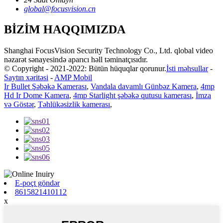
global@focusvision.cn
BİZİM HAQQIMIZDA
Shanghai FocusVision Security Technology Co., Ltd. qlobal video
nəzarət sənayesində aparıcı həll təminatçısıdır.
© Copyright - 2021-2022: Bütün hüquqlar qorunur.
İsti məhsullar
-
Saytın xəritəsi
-
AMP Mobil
Ir Bullet Şəbəkə Kamerası
,
Vandala davamlı Günbəz Kamera
,
4mp
Hd Ir Dome Kamera
,
4mp Starlight şəbəkə qutusu kamerası
,
İmza
və Göstər
,
Təhlükəsizlik kamerası
,
E-poçt göndər
8615821410112
x