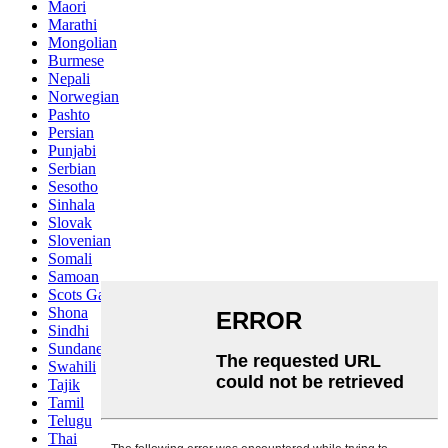
Maori
Marathi
Mongolian
Burmese
Nepali
Norwegian
Pashto
Persian
Punjabi
Serbian
Sesotho
Sinhala
Slovak
Slovenian
Somali
Samoan
Scots Gaelic
Shona
Sindhi
Sundanese
Swahili
Tajik
Tamil
Telugu
Thai