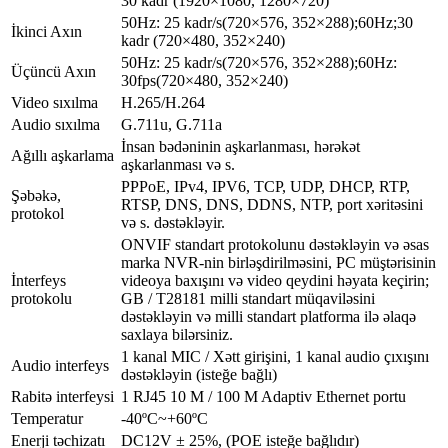
30 kadr (1920×1080, 1280×720)
50Hz: 25 kadr/s(720×576, 352×288);60Hz;30
İkinci Axın
kadr (720×480, 352×240)
50Hz: 25 kadr/s(720×576, 352×288);60Hz:
Üçüncü Axın
30fps(720×480, 352×240)
Video sıxılma
H.265/H.264
Audio sıxılma
G.711u, G.711a
İnsan bədəninin aşkarlanması, hərəkət
Ağıllı aşkarlama
aşkarlanması və s.
PPPoE, IPv4, IPV6, TCP, UDP, DHCP, RTP,
Şəbəkə,
RTSP, DNS, DNS, DDNS, NTP, port xəritəsini
protokol
və s. dəstəkləyir.
ONVIF standart protokolunu dəstəkləyin və əsas
marka NVR-nin birləşdirilməsini, PC müştərisinin
İnterfeys
videoya baxışını və video qeydini həyata keçirin;
protokolu
GB / T28181 milli standart müqaviləsini
dəstəkləyin və milli standart platforma ilə əlaqə
saxlaya bilərsiniz.
1 kanal MIC / Xətt girişini, 1 kanal audio çıxışını
Audio interfeys
dəstəkləyin (isteğe bağlı)
Rabitə interfeysi
1 RJ45 10 M / 100 M Adaptiv Ethernet portu
Temperatur
-40ºC~+60ºC
Enerji təchizatı
DC12V ± 25%, (POE isteğe bağlıdır)