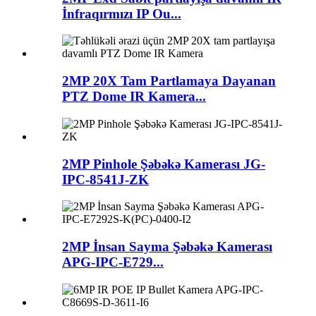
İnfraqırmızı IP Ou...
2MP 20X Tam Partlamaya Dayanan
PTZ Dome IR Kamera...
2MP Pinhole Şəbəkə Kamerası JG-
IPC-8541J-ZK
2MP İnsan Sayma Şəbəkə Kamerası
APG-IPC-E729...