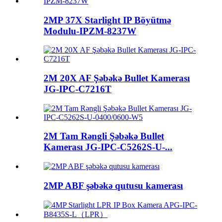
2MP 37X Starlight IP Böyütmə
Modulu-IPZM-8237W
2M 20X AF Şəbəkə Bullet Kamerası
JG-IPC-C7216T
2M Tam Rəngli Şəbəkə Bullet
Kamerası JG-IPC-C5262S-U-...
2MP ABF şəbəkə qutusu kamerası