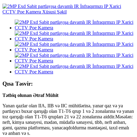
Qısa Təsvir:
Tətbiq olunan Ətraf Mühit
Yanan qazlar olan IIA, IIB və IIC mühitlərinə, yanar qaz və ya
partlayıcı buxar qarışığı olan T1-T6 qrup 1 və 2 zonalarına və yanan
toz qarışığı olan T1-T6 qrupları 21 və 22 zonalarına aiddir.Məsələn:
neft, kimya sənayesi, mədən, müdafiə sənayesi, tibb, neft anbarı,
gəmi, qazma platforması, yanacaqdoldurma məntəqəsi, taxıl emalı
və anbarı və s.