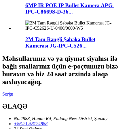
6MP IR POE IP Bullet Kamera APG-
IPC-C8669S-D-36...
2M Tam Rəngli Şəbəkə Bullet
Kamerası JG-IPC-C526...
Məhsullarımız və ya qiymət siyahısı ilə
bağlı suallarınız üçün e-poçtunuzu bizə
buraxın və biz 24 saat ərzində əlaqə
saxlayacağıq.
Sorğu
ƏLAQƏ
No.4888, Hunan Rd, Pudong New District, Şanxay
+86-21-58124888
24 Saat Onlayn