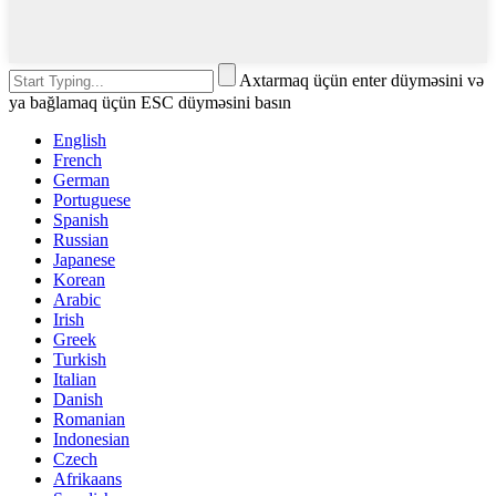
Axtarmaq üçün enter düyməsini və
ya bağlamaq üçün ESC düyməsini basın
English
French
German
Portuguese
Spanish
Russian
Japanese
Korean
Arabic
Irish
Greek
Turkish
Italian
Danish
Romanian
Indonesian
Czech
Afrikaans