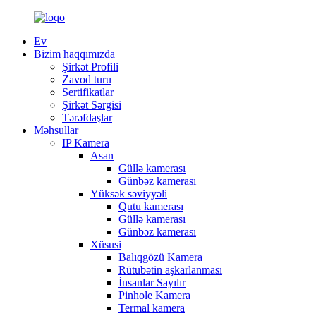
Ev
Bizim haqqımızda
Şirkət Profili
Zavod turu
Sertifikatlar
Şirkət Sərgisi
Tərəfdaşlar
Məhsullar
IP Kamera
Asan
Güllə kamerası
Günbəz kamerası
Yüksək səviyyəli
Qutu kamerası
Güllə kamerası
Günbəz kamerası
Xüsusi
Balıqgözü Kamera
Rütubətin aşkarlanması
İnsanlar Sayılır
Pinhole Kamera
Termal kamera