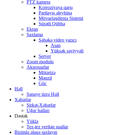
PTZ kamera
Korroziyaya qarşı
Partlayış əleyhinə
Mövqeləşdirmə Sistemi
Sürətli Qübbə
Ekran
Saxlama
Şəbəkə video yazıcı
Asan
Yüksək səviyyəli
Server
Zoom modulu
Aksesuarlar
Mötərizə
Mənzil
Güc
Həll
Sənaye üzrə Həll
Xəbərlər
Şirkət-Xəbərlər
Uğur halları
Dəstək
Yüklə
Tez-tez verilən suallar
Bizimlə əlaqə saxlayın