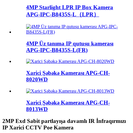
4MP Starlight LPR IP Box Kamera
APG-IPC-B8435S-L（LPR）
4MP Üz tanıma IP qutusu kamerası
APG-IPC-B8435S-L(FR)
Xarici Şəbəkə Kamerası APG-CH-
8020WD
Xarici Şəbəkə Kamerası APG-CH-
8013WD
2MP Exd Sabit partlayışa davamlı IR İnfraqırmızı
IP Xarici CCTV Poe Kamera