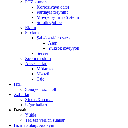
PTZ kamera
Korroziyaya qarşı
Partlayış əleyhinə
Mövqeləşdirmə Sistemi
Sürətli Qübbə
Ekran
Saxlama
Şəbəkə video yazıcı
Asan
Yüksək səviyyəli
Server
Zoom modulu
Aksesuarlar
Mötərizə
Mənzil
Güc
Həll
Sənaye üzrə Həll
Xəbərlər
Şirkət-Xəbərlər
Uğur halları
Dəstək
Yüklə
Tez-tez verilən suallar
Bizimlə əlaqə saxlayın