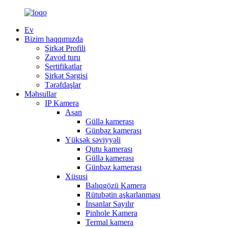
Ev
Bizim haqqımızda
Şirkət Profili
Zavod turu
Sertifikatlar
Şirkət Sərgisi
Tərəfdaşlar
Məhsullar
IP Kamera
Asan
Güllə kamerası
Günbəz kamerası
Yüksək səviyyəli
Qutu kamerası
Güllə kamerası
Günbəz kamerası
Xüsusi
Balıqgözü Kamera
Rütubətin aşkarlanması
İnsanlar Sayılır
Pinhole Kamera
Termal kamera