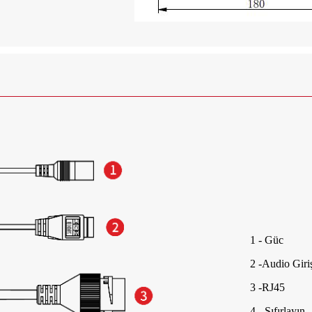
1 - Güc
2 -Audio Giri
3 -RJ45
4 - Sıfırlayın