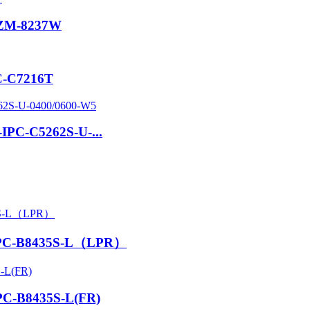
IPZM-8237W
PC-C7216T
-IPC-C5262S-U-...
-IPC-B8435S-L（LPR）
IPC-B8435S-L(FR)