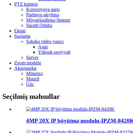
PTZ kamera
Korroziyaya qarşı
Partlayış əleyhinə
Mövqeləşdirmə Sistemi
Sürətli Qübbə
Ekran
Saxlama
Şəbəkə video yazıcı
Asan
Yüksək səviyyəli
Server
Zoom modulu
Aksesuarlar
Mötərizə
Mənzil
Güc
Seçilmiş məhsullar
4MP 20X IP böyütmə modulu-IPZM-8420