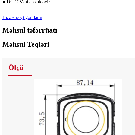
● DC 12V-ni dəstəkləyir
Bizə e-poçt göndərin
Məhsul təfərrüatı
Məhsul Teqləri
Ölçü