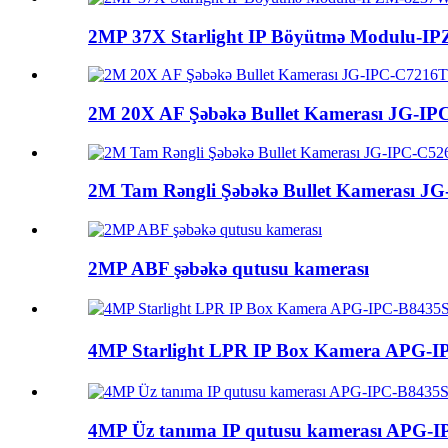
2MP 37X Starlight IP Böyütmə Modulu-
2M 20X AF Şəbəkə Bullet Kamerası JG-I
2M Tam Rəngli Şəbəkə Bullet Kamerası JG
2MP ABF şəbəkə qutusu kamerası
4MP Starlight LPR IP Box Kamera APG
4MP Üz tanıma IP qutusu kamerası APG-