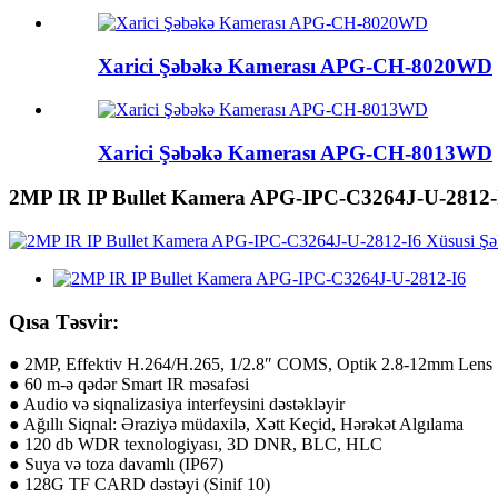
Xarici Şəbəkə Kamerası APG-CH-8020WD
Xarici Şəbəkə Kamerası APG-CH-8013WD
2MP IR IP Bullet Kamera APG-IPC-C3264J-U-2812-
Qısa Təsvir:
● 2MP, Effektiv H.264/H.265, 1/2.8″ COMS, Optik 2.8-12mm Lens
● 60 m-ə qədər Smart IR məsafəsi
● Audio və siqnalizasiya interfeysini dəstəkləyir
● Ağıllı Siqnal: Əraziyə müdaxilə, Xətt Keçid, Hərəkət Algılama
● 120 db WDR texnologiyası, 3D DNR, BLC, HLC
● Suya və toza davamlı (IP67)
● 128G TF CARD dəstəyi (Sinif 10)