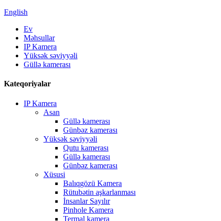
English
Ev
Məhsullar
IP Kamera
Yüksək səviyyəli
Güllə kamerası
Kateqoriyalar
IP Kamera
Asan
Güllə kamerası
Günbəz kamerası
Yüksək səviyyəli
Qutu kamerası
Güllə kamerası
Günbəz kamerası
Xüsusi
Balıqgözü Kamera
Rütubətin aşkarlanması
İnsanlar Sayılır
Pinhole Kamera
Termal kamera