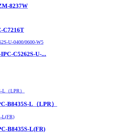
IPZM-8237W
PC-C7216T
-IPC-C5262S-U-...
-IPC-B8435S-L（LPR）
IPC-B8435S-L(FR)