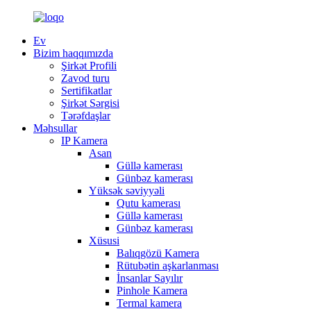
Ev
Bizim haqqımızda
Şirkət Profili
Zavod turu
Sertifikatlar
Şirkət Sərgisi
Tərəfdaşlar
Məhsullar
IP Kamera
Asan
Güllə kamerası
Günbəz kamerası
Yüksək səviyyəli
Qutu kamerası
Güllə kamerası
Günbəz kamerası
Xüsusi
Balıqgözü Kamera
Rütubətin aşkarlanması
İnsanlar Sayılır
Pinhole Kamera
Termal kamera