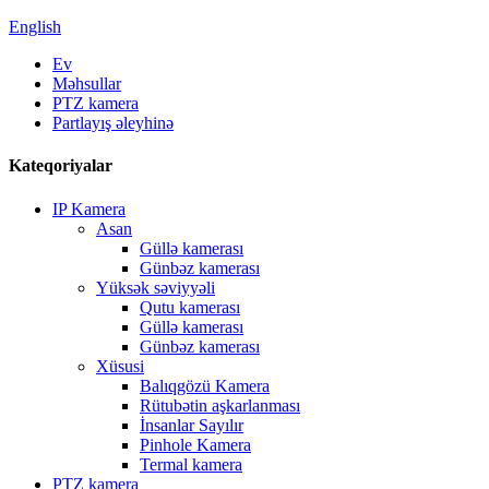
English
Ev
Məhsullar
PTZ kamera
Partlayış əleyhinə
Kateqoriyalar
IP Kamera
Asan
Güllə kamerası
Günbəz kamerası
Yüksək səviyyəli
Qutu kamerası
Güllə kamerası
Günbəz kamerası
Xüsusi
Balıqgözü Kamera
Rütubətin aşkarlanması
İnsanlar Sayılır
Pinhole Kamera
Termal kamera
PTZ kamera