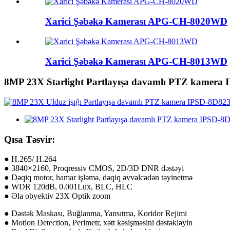
Xarici Şəbəkə Kamerası APG-CH-8020WD
Xarici Şəbəkə Kamerası APG-CH-8013WD
8MP 23X Starlight Partlayışa davamlı PTZ kamera
Qısa Təsvir:
● H.265/ H.264
● 3840×2160, Proqressiv CMOS, 2D/3D DNR dəstəyi
● Dəqiq motor, hamar işləmə, dəqiq əvvəlcədən təyinetmə
● WDR 120dB, 0.001Lux, BLC, HLC
● Əla obyektiv 23X Optik zoom
● Dəstək Maskası, Buğlanma, Yansıtma, Koridor Rejimi
● Motion Detection, Perimetr, xətt kəsişməsini dəstəkləyin