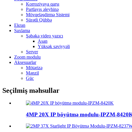
Korroziyaya qarşı
Partlayış əleyhinə
Mövqeləşdirmə Sistemi
Sürətli Qübbə
Ekran
Saxlama
Şəbəkə video yazıcı
Asan
Yüksək səviyyəli
Server
Zoom modulu
Aksesuarlar
Mötərizə
Mənzil
Güc
Seçilmiş məhsullar
4MP 20X IP böyütmə modulu-IPZM-8420