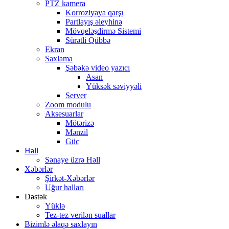
PTZ kamera
Korroziyaya qarşı
Partlayış əleyhinə
Mövqeləşdirmə Sistemi
Sürətli Qübbə
Ekran
Saxlama
Şəbəkə video yazıcı
Asan
Yüksək səviyyəli
Server
Zoom modulu
Aksesuarlar
Mötərizə
Mənzil
Güc
Həll
Sənaye üzrə Həll
Xəbərlər
Şirkət-Xəbərlər
Uğur halları
Dəstək
Yüklə
Tez-tez verilən suallar
Bizimlə əlaqə saxlayın