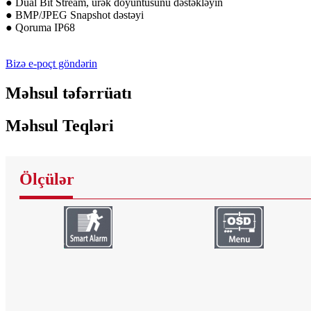
● Dual Bit Stream, ürək döyüntüsünü dəstəkləyin
● BMP/JPEG Snapshot dəstəyi
● Qoruma IP68
Bizə e-poçt göndərin
Məhsul təfərrüatı
Məhsul Teqləri
Ölçülər