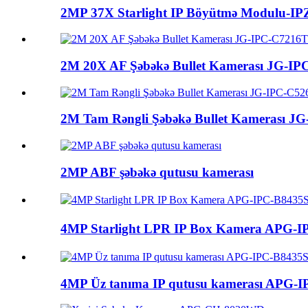
2MP 37X Starlight IP Böyütmə Modulu-
2M 20X AF Şəbəkə Bullet Kamerası JG-I
2M Tam Rəngli Şəbəkə Bullet Kamerası JG
2MP ABF şəbəkə qutusu kamerası
4MP Starlight LPR IP Box Kamera APG
4MP Üz tanıma IP qutusu kamerası APG-