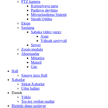
PTZ kamera
Korroziyaya qarşı
Partlayış əleyhinə
Mövqeləşdirmə Sistemi
Sürətli Qübbə
Ekran
Saxlama
Şəbəkə video yazıcı
Asan
Yüksək səviyyəli
Server
Zoom modulu
Aksesuarlar
Mötərizə
Mənzil
Güc
Həll
Sənaye üzrə Həll
Xəbərlər
Şirkət-Xəbərlər
Uğur halları
Dəstək
Yüklə
Tez-tez verilən suallar
Bizimlə əlaqə saxlayın