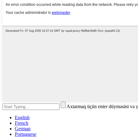
Axtarmaq üçün enter düyməsini və 
English
French
German
Portuguese