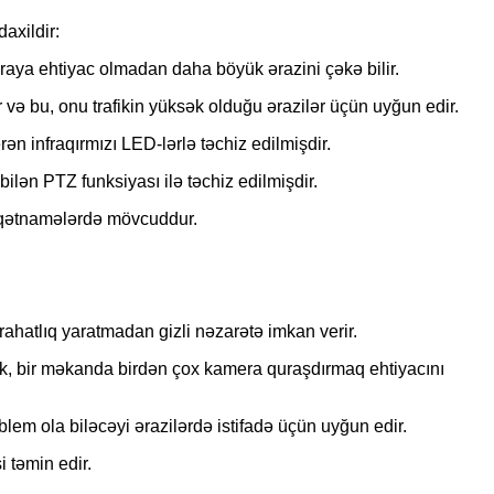
axildir:
meraya ehtiyac olmadan daha böyük ərazini çəkə bilir.
və bu, onu trafikin yüksək olduğu ərazilər üçün uyğun edir.
ən infraqırmızı LED-lərlə təchiz edilmişdir.
lən PTZ funksiyası ilə təchiz edilmişdir.
f qətnamələrdə mövcuddur.
hatlıq yaratmadan gizli nəzarətə imkan verir.
rək, bir məkanda birdən çox kamera quraşdırmaq ehtiyacını
m ola biləcəyi ərazilərdə istifadə üçün uyğun edir.
 təmin edir.