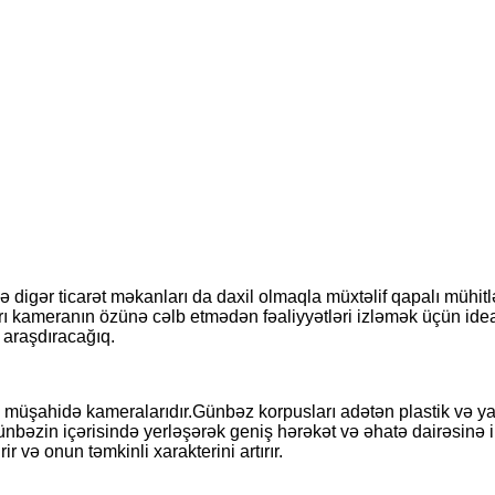
ə digər ticarət məkanları da daxil olmaqla müxtəlif qapalı mühi
ı kameranın özünə cəlb etmədən fəaliyyətləri izləmək üçün ideal
ı araşdıracağıq.
 müşahidə kameralarıdır.Günbəz korpusları adətən plastik və ya
nbəzin içərisində yerləşərək geniş hərəkət və əhatə dairəsinə
 və onun təmkinli xarakterini artırır.