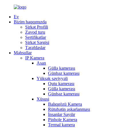
Ev
Bizim haqqımızda
Şirkət Profili
Zavod turu
Sertifikatlar
Şirkət Sərgisi
Tərəfdaşlar
Məhsullar
IP Kamera
Asan
Güllə kamerası
Günbəz kamerası
Yüksək səviyyəli
Qutu kamerası
Güllə kamerası
Günbəz kamerası
Xüsusi
Balıqgözü Kamera
Rütubətin aşkarlanması
İnsanlar Sayılır
Pinhole Kamera
Termal kamera