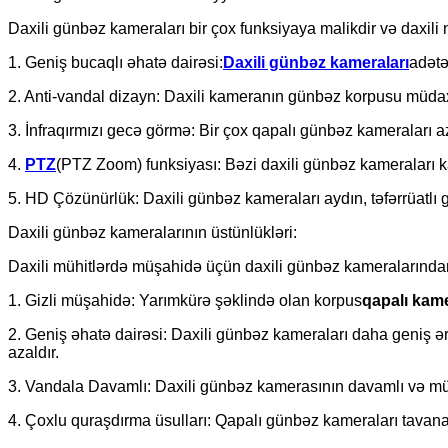
Daxili günbəz kameraları bir çox funksiyaya malikdir və daxili
1. Geniş bucaqlı əhatə dairəsi:
Daxili günbəz kameraları
adətə
2. Anti-vandal dizayn: Daxili kameranın günbəz korpusu müdaxi
3. İnfraqırmızı gecə görmə: Bir çox qapalı günbəz kameraları az
4.
PTZ
(PTZ Zoom) funksiyası: Bəzi daxili günbəz kameraları k
5. HD Çözünürlük: Daxili günbəz kameraları aydın, təfərrüatl
Daxili günbəz kameralarının üstünlükləri:
Daxili mühitlərdə müşahidə üçün daxili günbəz kameralarından i
1. Gizli müşahidə: Yarımkürə şəklində olan korpus
qapalı kam
2. Geniş əhatə dairəsi: Daxili günbəz kameraları daha geniş ə
azaldır.
3. Vandala Davamlı: Daxili günbəz kamerasının davamlı və müd
4. Çoxlu quraşdırma üsulları: Qapalı günbəz kameraları tavana v