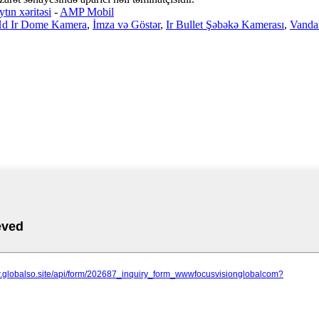
ytın xəritəsi
-
AMP Mobil
d Ir Dome Kamera
,
İmza və Göstər
,
Ir Bullet Şəbəkə Kamerası
,
Vanda