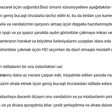
 nəzarət üçün uyğundur.Bəzi ümumi xüsusiyyətlərə aşağıdakılar d
n geniş bucaqlı linzalarla təchiz edilir ki, bu da birdən çox ka
lə və vandalizmin qarşısını almaq üçün diqqətlə hazırlanmışdır 
 işıqlı və ya işıqsız şəraitdə aydın görüntülər çəkməyə imkan ver
ameranın hərəkət və böyütmə funksiyalarını uzaqdan idarə edə bi
ı görüntülər çəkmək üçün HD seçimləri də daxil olmaqla müxtəli
stifadənin bir sıra üstünlükləri var:
era
onu daha az nəzərə çarpan edir, müşahidə edilən şəxsdə nara
razini əhatə etmək üçün geniş bucaqlı linzalardan istifadə edə
axiləyə davamlı dizaynı onu vandalizm və ya müdaxilənin proble
ə ya divara quraşdırıla bilər, çevik yerləşdirmə və əhatə dairəsi