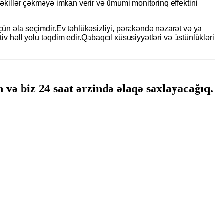
əkillər çəkməyə imkan verir və ümumi monitorinq effektini
çün əla seçimdir.Ev təhlükəsizliyi, pərakəndə nəzarət və ya
tiv həll yolu təqdim edir.Qabaqcıl xüsusiyyətləri və üstünlükləri
 və biz 24 saat ərzində əlaqə saxlayacağıq.