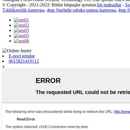
© Copyright - 2021-2022: Bütün hüquqlar qorunur.
İsti məhsullar
-
Sa
Təhlükəsizlik kamerası
,
4mp Starlight şəbəkə qutusu kamerası
,
4mp H
E-poçt göndər
8615821410112
x