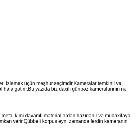
tləri izləmək üçün məşhur seçimdir.Kameralar təmkinli və
 hala gətirir.Bu yazıda biz daxili günbəz kameralarının nə
 metal kimi davamlı materiallardan hazırlanır və müdaxiləyə
 imkan verir.Qübbəli korpus eyni zamanda fərdin kameranın