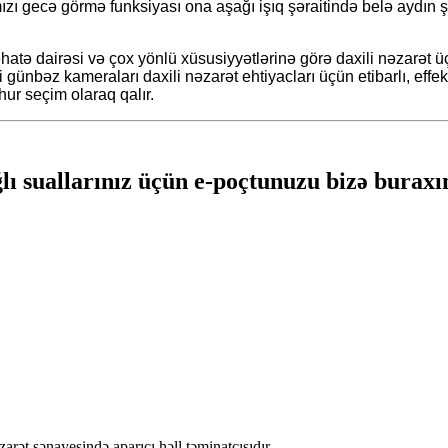
ızı gecə görmə funksiyası ona aşağı işıq şəraitində belə aydın ş
hatə dairəsi və çox yönlü xüsusiyyətlərinə görə daxili nəzarət ü
 günbəz kameraları daxili nəzarət ehtiyacları üçün etibarlı, effek
hur seçim olaraq qalır.
lı suallarınız üçün e-poçtunuzu bizə buraxın
ət sənayesində aparıcı həll təminatçısıdır.