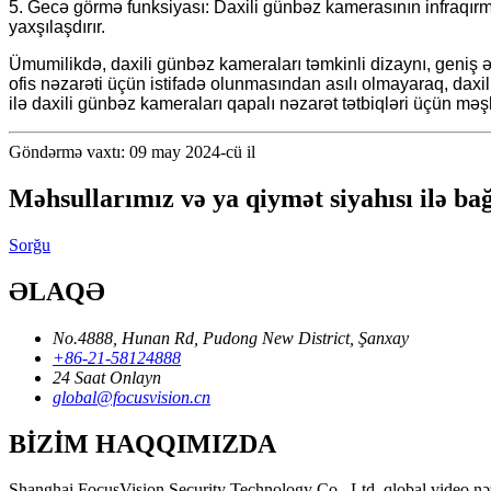
5. Gecə görmə funksiyası: Daxili günbəz kamerasının infraqırm
yaxşılaşdırır.
Ümumilikdə, daxili günbəz kameraları təmkinli dizaynı, geniş ə
ofis nəzarəti üçün istifadə olunmasından asılı olmayaraq, daxili
ilə daxili günbəz kameraları qapalı nəzarət tətbiqləri üçün məş
Göndərmə vaxtı: 09 may 2024-cü il
Məhsullarımız və ya qiymət siyahısı ilə bağ
Sorğu
ƏLAQƏ
No.4888, Hunan Rd, Pudong New District, Şanxay
+86-21-58124888
24 Saat Onlayn
global@focusvision.cn
BİZİM HAQQIMIZDA
Shanghai FocusVision Security Technology Co., Ltd. qlobal video nəzar