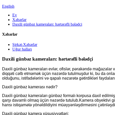
English
Ev
Xəbərlər
Daxili günbəz kameraları: hərtərəfli bələdçi
Xəbərlər
Şirkət-Xəbərlər
Uğur halları
Daxili günbəz kameraları: hərtərəfli bələdçi
Daxili günbəz kameraları evlər, ofislər, pərakəndə mağazalar v
diqqəti cəlb etməmək üçün nəzərdə tutulmuşdur ki, bu da onlar
olduğunu, istifadələrini və qapalı nəzarətə gətirdikləri faydalar
Daxili günbəz kamerası nədir?
Daxili günbəz kameraları günbəz formalı korpusa daxil edilmiş
qarşı davamlı olmaq üçün nəzərdə tutulub.Kamera obyektivi gü
hansı istiqamətə yönəldildiyini müəyyənləşdirməsini çətinləşdirir
Daxili günbəz kamera xüsusiyyətləri: