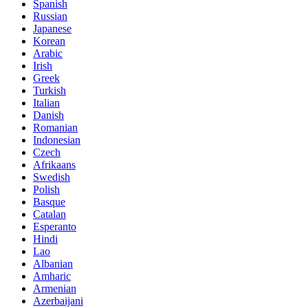
Spanish
Russian
Japanese
Korean
Arabic
Irish
Greek
Turkish
Italian
Danish
Romanian
Indonesian
Czech
Afrikaans
Swedish
Polish
Basque
Catalan
Esperanto
Hindi
Lao
Albanian
Amharic
Armenian
Azerbaijani